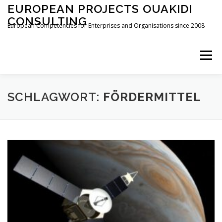
Zum
EUROPEAN PROJECTS OUAKIDI
Inhalt
CONSULTING
springen
European Competencies for Enterprises and Organisations since 2008
Menü
HOME
DEDICATION
ABOUT
SERVICES
SCHLAGWORT:
FÖRDERMITTEL
NEWS
CONTACT
IMPRESSUM