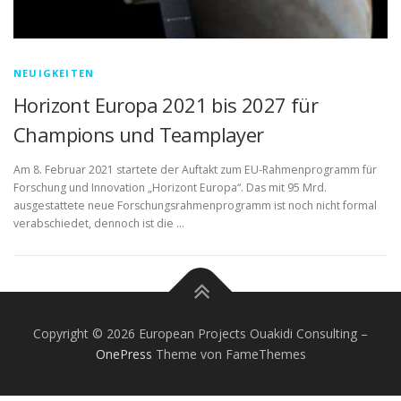
NEUIGKEITEN
Horizont Europa 2021 bis 2027 für
Champions und Teamplayer
Am 8. Februar 2021 startete der Auftakt zum EU-Rahmenprogramm für
Forschung und Innovation „Horizont Europa“. Das mit 95 Mrd.
ausgestattete neue Forschungsrahmenprogramm ist noch nicht formal
verabschiedet, dennoch ist die …
Copyright © 2026 European Projects Ouakidi Consulting
–
OnePress
Theme von FameThemes