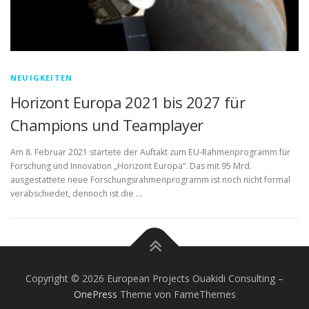
NEUIGKEITEN
Horizont Europa 2021 bis 2027 für
Champions und Teamplayer
Am 8. Februar 2021 startete der Auftakt zum EU-Rahmenprogramm für
Forschung und Innovation „Horizont Europa“. Das mit 95 Mrd.
ausgestattete neue Forschungsrahmenprogramm ist noch nicht formal
verabschiedet, dennoch ist die …
Copyright © 2026 European Projects Ouakidi Consulting
–
OnePress
Theme von FameThemes