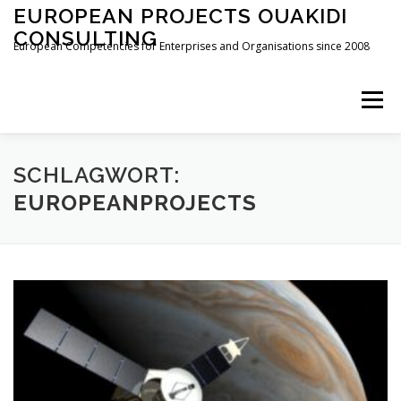
Zum
EUROPEAN PROJECTS OUAKIDI
Inhalt
CONSULTING
springen
European Competencies for Enterprises and Organisations since 2008
Menü
HOME
DEDICATION
ABOUT
SERVICES
SCHLAGWORT:
EUROPEANPROJECTS
NEWS
CONTACT
IMPRESSUM